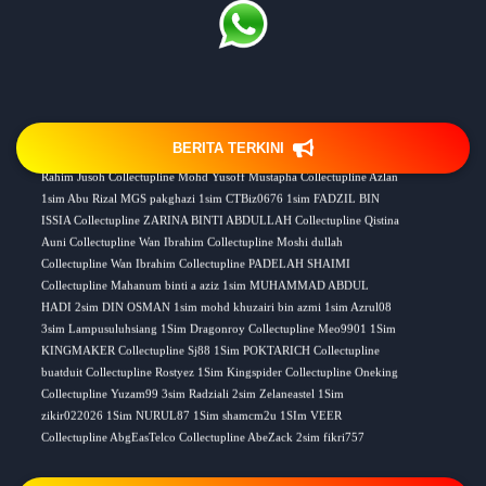
Fadhlina Binti Ramli
:: Mon,09,Feb,2026 ::
Date Join: Thu,06,Aug,2026
Update Order Sim
- AL BAKRI BIN ABU BAKAR 1simMachang
Putera Ahmad HILMI bin MOHAMED 1sim HALIM BIN
MOHAMAD 1Sim Elengo Balasundram 1sim Kamsiah binti Mat Tahir
Alan Fariza Bin Mohammad
Collectupline MOHD RUSKEEN BIN SULEIMAN Collectupline
BERITA TERKINI
Date Join: Thu,06,Aug,2026
Rahim Jusoh Collectupline Mohd Yusoff Mustapha Collectupline Azlan
1sim Abu Rizal MGS pakghazi 1sim CTBiz0676 1sim FADZIL BIN
FAIRUNIZAM BIN EDROS
ISSIA Collectupline ZARINA BINTI ABDULLAH Collectupline Qistina
Date Join: Wed,05,Aug,2026
Auni Collectupline Wan Ibrahim Collectupline Moshi dullah
Collectupline Wan Ibrahim Collectupline PADELAH SHAIMI
MOHAMAD IRWAN BIN ISMAIL
Collectupline Mahanum binti a aziz 1sim MUHAMMAD ABDUL
Date Join: Wed,05,Aug,2026
HADI 2sim DIN OSMAN 1sim mohd khuzairi bin azmi 1sim Azrul08
3sim Lampusuluhsiang 1Sim Dragonroy Collectupline Meo9901 1Sim
KINGMAKER Collectupline Sj88 1Sim POKTARICH Collectupline
ZABIVIE BINTI ABU BAKAR
buatduit Collectupline Rostyez 1Sim Kingspider Collectupline Oneking
Date Join: Wed,05,Aug,2026
Collectupline Yuzam99 3sim Radziali 2sim Zelaneastel 1Sim
zikir022026 1Sim NURUL87 1Sim shamcm2u 1SIm VEER
MUHAMMAD NAZARIL HAZIQ BIN MD
Collectupline AbgEasTelco Collectupline AbeZack 2sim fikri757
NAZRI
1. Husainy Bin Mohd Ali
( 2 )
1simcollectmachang NOELINZ 1sim BosEagle 1sim Myteam 5sim
Date Join: Wed,05,Aug,2026
:: Sun,08,Feb,2026 ::
2. Team Eastel
( 1 )