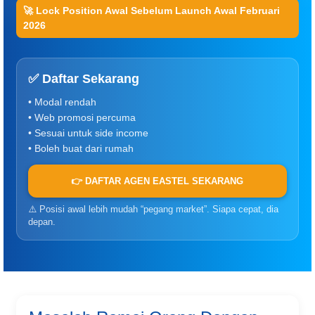
🚀 Lock Position Awal Sebelum Launch Awal Februari
2026
✅ Daftar Sekarang
• Modal rendah
• Web promosi percuma
• Sesuai untuk side income
• Boleh buat dari rumah
👉 DAFTAR AGEN EASTEL SEKARANG
⚠️ Posisi awal lebih mudah “pegang market”. Siapa cepat, dia
depan.