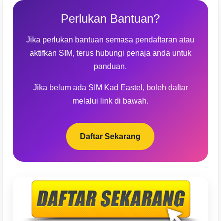
Perlukan Bantuan?
Jika perlukan bantuan semasa pendaftaran atau
aktifkan SIM, terus hubungi penaja anda untuk
panduan.
Jika belum ada SIM Kad Eastel, boleh daftar
melalui link di bawah.
Daftar Sekarang